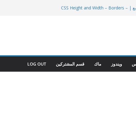
دورة CSS | الدرس الرابع | CSS Height and Width – Borders –
 للمبتدئين
CSS (Ca
س
ويندوز
ماك
قسم المشتركين
LOG OUT