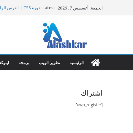
Ski
Latest:
الجمعة, أغسطس 7, 2026
t
Margins – Padding
دليل شامل لتعلم لينوكس
conten
scading Style Sheets)
دورة html | الدرس الخامس |HTML Lists تنسيق القوائم
دورة html | الدرس الرابع |HTML Text Formatting تنسيق النص
الرئيسية
تطوير الويب
برمجة
لينوك
اشتراك
[uwp_register]