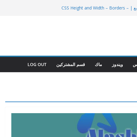
دورة CSS | الدرس الرابع | CSS Height and Width – Borders –
 للمبتدئين
CSS (Ca
س
ويندوز
ماك
قسم المشتركين
LOG OUT