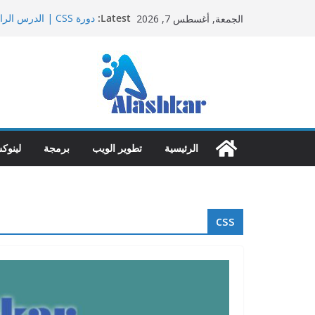
Ski
Latest:
الجمعة, أغسطس 7, 2026
t
Margins – Padding
دليل شامل لتعلم لينوكس
conten
scading Style Sheets)
دورة html | الدرس الخامس |HTML Lists تنسيق القوائم
دورة html | الدرس الرابع |HTML Text Formatting تنسيق النص
الرئيسية
تطوير الويب
برمجة
لينوك
css