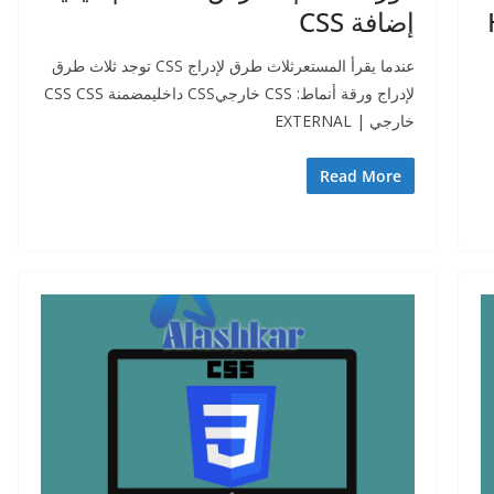
إضافة CSS
عندما يقرأ المستعرثلاث طرق لإدراج CSS توجد ثلاث طرق
لإدراج ورقة أنماط: CSS خارجيCSS داخليمضمنة CSS CSS
خارجي | EXTERNAL
Read More