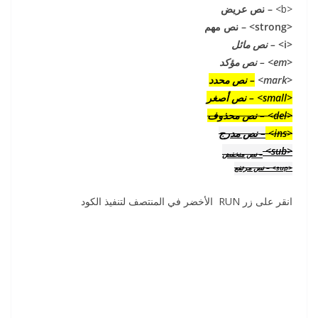
<b>
– نص عريض
<strong> – نص مهم
<i>
– نص مائل
<em> – نص مؤكد
<mark>
– نص محدد
<small> – نص أصغر
<del> – نص محذوف
<ins>
– نص مدرج
<sub>
– نص منخفض
<sup> – نص مرتفع
انقر على زر RUN الأخضر في المنتصف لتنفيذ الكود