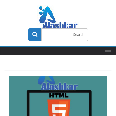
Ski
t
conten