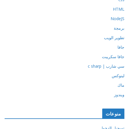
HTML
NodeJS
برمجة
تطوير الويب
جافا
جافا سكريبت
سي شارب | c sharp
لينوكس
ماك
ويندوز
منوعات
تسجيل الدخول